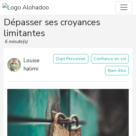
Dépasser ses croyances
limitantes
6 minute(s)
Dvpt Personnel
Confiance en soi
Louise
halimi
Bien-être