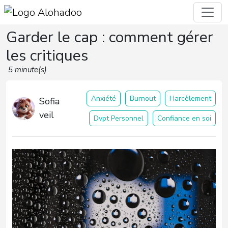
Garder le cap : comment gérer
les critiques
5 minute(s)
Anxiété
Burnout
Harcèlement
Sofia
veil
Dvpt Personnel
Confiance en soi