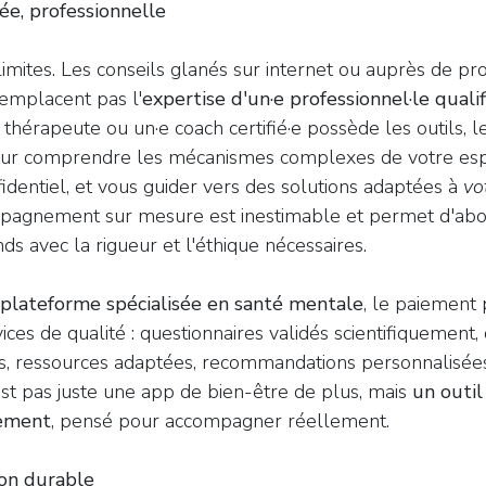
ée, professionnelle
 limites. Les conseils glanés sur internet ou auprès de pr
 remplacent pas l'
expertise d'un·e professionnel·le qualif
thérapeute ou un·e coach certifié·e possède les outils, 
our comprendre les mécanismes complexes de votre espri
identiel, et vous guider vers des solutions adaptées à
vo
mpagnement sur mesure est inestimable et permet d'abo
s avec la rigueur et l'éthique nécessaires.
plateforme spécialisée en santé mentale
, le paiement
ces de qualité : questionnaires validés scientifiquement,
s, ressources adaptées, recommandations personnalisées,
est pas juste une app de bien-être de plus, mais
un outil
sement
, pensé pour accompagner réellement.
on durable