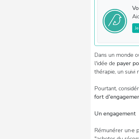
Vo
Ai
J
Dans un monde où l
l'idée de
payer po
thérapie, un suivi
Pourtant, consid
fort d'engageme
Un engagement
Rémunérer un·e pro
"acheter du réconf