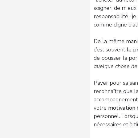
soigner, de mieux
responsabilité : j
comme digne d’all
De la même maniè
c’est souvent
le p
de pousser la port
quelque chose ne
Payer pour sa san
reconnaître que la
accompagnement de 
votre
motivation
personnel. Lorsque 
nécessaires et à ti