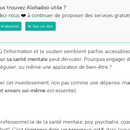
us trouvez Alohadoo utile ?
dez-nous ❤️ à continuer de proposer des services gratuits
e m'abonne
Je fais un don
'information et le soutien semblent parfois accessibles 
ur sa santé mentale
peut dérouter. Pourquoi engager de
 régulier, ou même une application de bien-être ?
érer cet investissement, non pas comme une dépense, 
nt envers soi-même
est essentiel.
fessionnel·le de la santé mentale, psy, psychiatre, coac
ort". C’est
s’engager dans un processus actif
, dans lequ