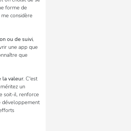
une forme de
Je me considère
n ou de suivi
,
uvrir une app que
connaître que
 la valeur
. C'est
 méritez un
soit-il, renforce
de développement
efforts