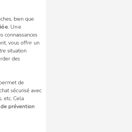
oches, bien que
ié·e
. Un·e
les connaissances
t, vous offrir un
tre
situation
rder des
 permet de
 chat sécurisé avec
 etc. Cela
 de prévention