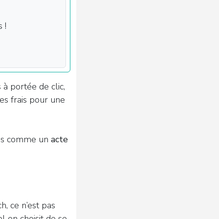
 !
à portée de clic,
s frais pour une
mais comme un
acte
h, ce n’est pas
el on choisit de se